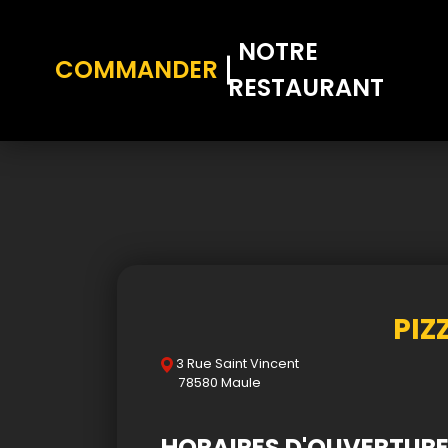
NOTRE
COMMANDER
RESTAURANT
Accueil
Allergènes
Charte Qualité
PIZ
C.G.V
3 Rue Saint Vincent
Contact
78580 Maule
Mentions Légales
HORAIRES D'OUVERTUR