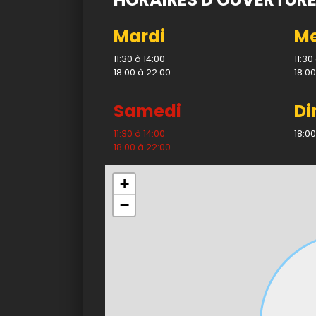
Mobile
Mardi
Me
Avis
11:30 à 14:00
11:30
18:00 à 22:00
18:00
Mon Compte
Samedi
D
Notre Restaurant
11:30 à 14:00
18:00
18:00 à 22:00
Zones de Livraison
+
−